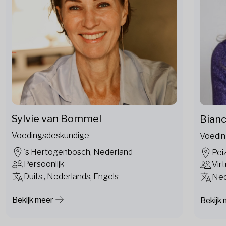
Sylvie van Bommel
Bianc
Voedingsdeskundige
Voedin
's Hertogenbosch, Nederland
Pei
Persoonlijk
Vir
Duits , Nederlands, Engels
Ned
Bekijk meer
Bekijk