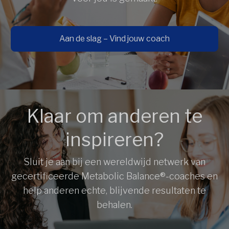
Aan de slag – Vind jouw coach
Klaar om anderen te
inspireren?
Sluit je aan bij een wereldwijd netwerk van
gecertificeerde Metabolic Balance®-coaches en
help anderen echte, blijvende resultaten te
behalen.