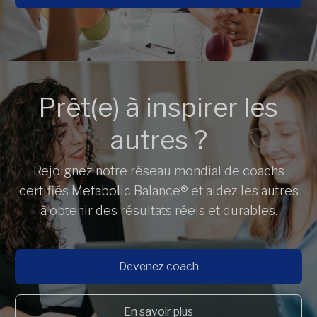
Prêt(e) à inspirer les
autres ?
Rejoignez notre réseau mondial de coachs
certifiés Metabolic Balance® et aidez les autres
à obtenir des résultats réels et durables.
Devenez coach
En savoir plus