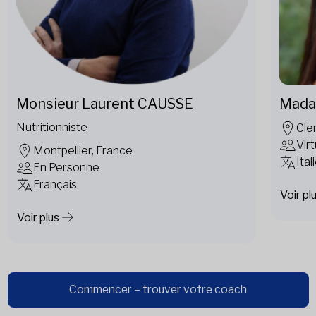
Monsieur Laurent CAUSSE
Mada
Nutritionniste
Cle
Vir
Montpellier, France
Ital
En Personne
Français
Voir pl
Voir plus
Commencer – trouver votre coach