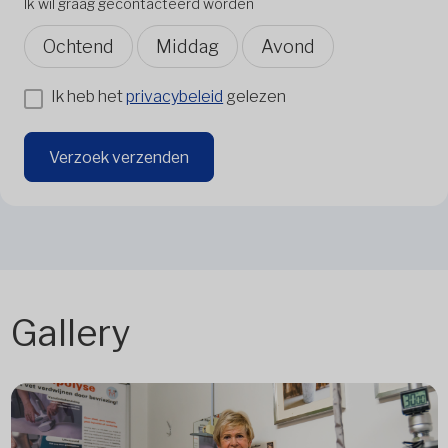
Ik wil graag gecontacteerd worden
Ochtend
Middag
Avond
Ik heb het
privacybeleid
gelezen
Verzoek verzenden
Gallery