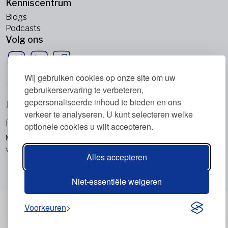
Kenniscentrum
Blogs
Podcasts
Volg ons
Wij gebruiken cookies op onze site om uw
gebruikerservaring te verbeteren,
gepersonaliseerde inhoud te bieden en ons
Juridische informatie
verkeer te analyseren. U kunt selecteren welke
Privacybeleid
optionele cookies u wilt accepteren.
Metabolic Balance Global AG © 2026. Alle rechten
voorbehouden.
Alles accepteren
Niet-essentiële weigeren
Voorkeuren