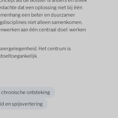
oncept als de Bolster is anders en uniek
edachte dat een oplossing niet bij één
 samenhang een beter en duurzamer
rgdisciplines niet alleen samenkomen,
nwerken aan één centraal doel: werken
arkeergelegenheid. Het centrum is
toeltoegankelijk.
 chronische ontsteking
 en spijsvertering