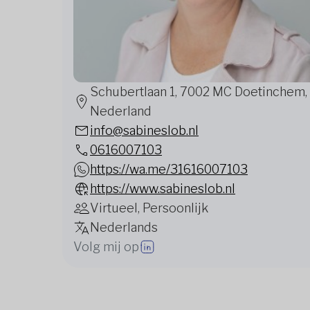
Schubertlaan 1, 7002 MC Doetinchem,
Nederland
info@sabineslob.nl
0616007103
https://wa.me/31616007103
https://www.sabineslob.nl
Virtueel, Persoonlijk
Nederlands
Volg mij op