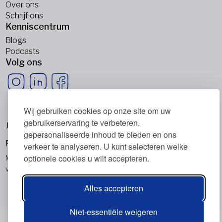
Over ons
Schrijf ons
Kenniscentrum
Blogs
Podcasts
Volg ons
Wij gebruiken cookies op onze site om uw
gebruikerservaring te verbeteren,
Juridische informatie
gepersonaliseerde inhoud te bieden en ons
Privacybeleid
verkeer te analyseren. U kunt selecteren welke
optionele cookies u wilt accepteren.
Metabolic Balance Global AG © 2026. Alle rechten
voorbehouden.
Alles accepteren
Niet-essentiële weigeren