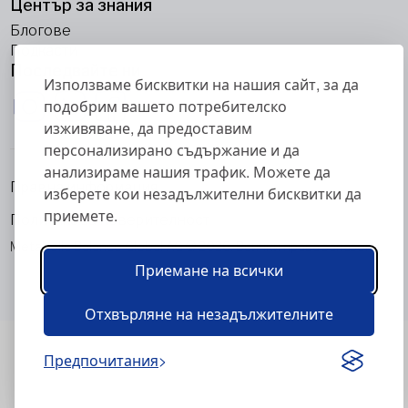
Център за знания
Блогове
Подкасти
Последвайте ни
Използваме бисквитки на нашия сайт, за да
подобрим вашето потребителско
изживяване, да предоставим
персонализирано съдържание и да
анализираме нашия трафик. Можете да
Правна информация
изберете кои незадължителни бисквитки да
приемете.
Политика за поверителност
Metabolic Balance Global AG © 2026. Всички права запазени.
Приемане на всички
Отхвърляне на незадължителните
Предпочитания