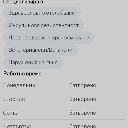
Специализира в
Здравословно отслабване
Инсулинова резистентност
Чревно здраве и храносмилане
Вегетариански/Вегански
Нарушения на съня
Работно време
Понеделник
Затворено
Вторник
Затворено
Сряда
Затворено
Четвъртък
Затворено