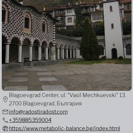
Blagoevgrad Center, ul. "Vasil Mechkuevski" 13,
2700 Blagoevgrad, България
info@radostiradost.com
+359885359004
https://www.metabolic-balance.bg/index.html