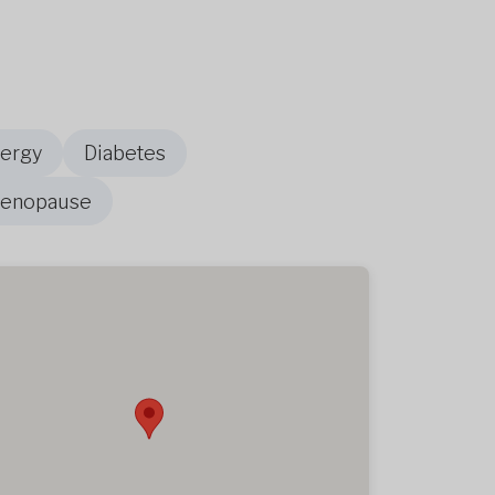
nergy
Diabetes
Menopause