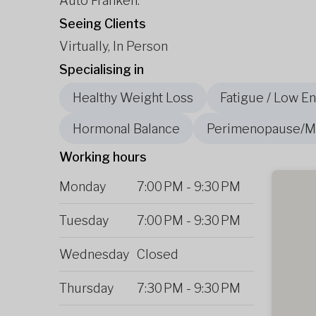
Auto Franken.
Seeing Clients
Virtually, In Person
Specialising in
Healthy Weight Loss
Fatigue / Low E
Hormonal Balance
Perimenopause/
Working hours
Monday
7:00 PM
-
9:30 PM
Tuesday
7:00 PM
-
9:30 PM
Wednesday
Closed
Thursday
7:30 PM
-
9:30 PM