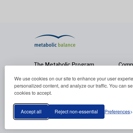
The Metabolic Program
Comp
The Metabolic Program
About
We use cookies on our site to enhance your user experi
Your Metabolism
Conta
personalized content, and analyze our traffic. You can se
Our Nutrition Principles
cookies to accept.
Blood Values
Accept all
Reject non-essential
Preferences
Metabolic Balance Global AG © 2026. All rights res