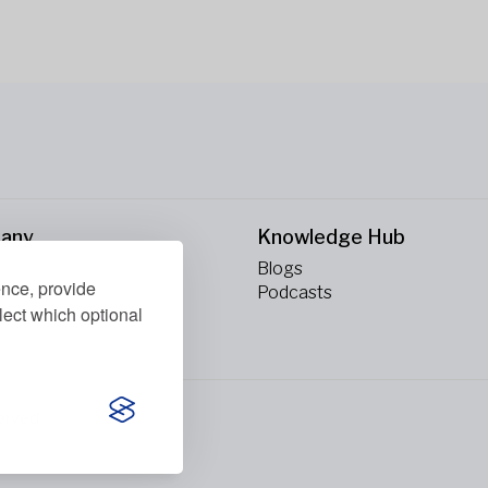
any
Knowledge Hub
Blogs
ence, provide
ct Us
Podcasts
lect which optional
erved.