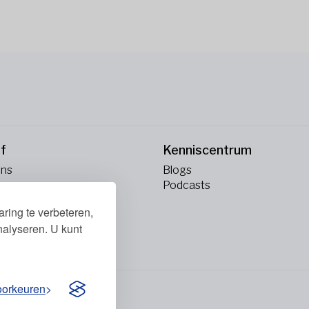
jf
Kenniscentrum
ons
Blogs
 ons
Podcasts
ring te verbeteren,
nalyseren. U kunt
oorkeuren
n voorbehouden.