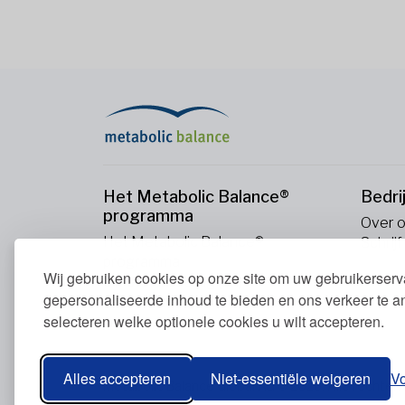
Het Metabolic Balance®
Bedri
programma
Over 
Het Metabolic Balance®
Schrijf
programma
Wij gebruiken cookies op onze site om uw gebruikerserva
Uw stofwisseling (En)
gepersonaliseerde inhoud te bieden en ons verkeer te a
Onze voedingsprincipes (En)
selecteren welke optionele cookies u wilt accepteren.
Bloedwaarden (En)
Alles accepteren
Niet-essentiële weigeren
V
Metabolic Balance Global AG © 2026. Alle rechte