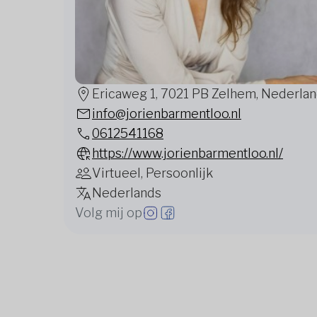
Ericaweg 1, 7021 PB Zelhem, Nederla
info@jorienbarmentloo.nl
0612541168
https://www.jorienbarmentloo.nl/
Virtueel, Persoonlijk
Nederlands
Volg mij op