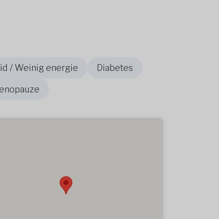
d / Weinig energie
Diabetes
enopauze