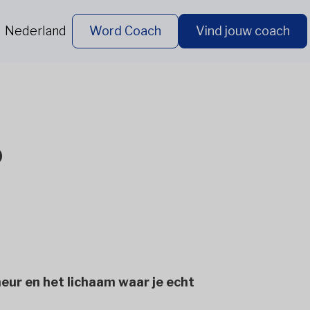
Nederland
Word Coach
Vind jouw coach
o
eur en het lichaam waar je echt