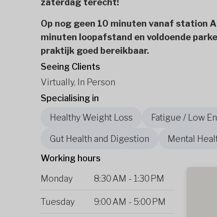
zaterdag terecht!
Op nog geen 10 minuten vanaf station A
minuten loopafstand en voldoende parkee
praktijk goed bereikbaar.
Seeing Clients
Virtually, In Person
Specialising in
Healthy Weight Loss
Fatigue / Low E
Gut Health and Digestion
Mental Heal
Working hours
Monday
8:30 AM
-
1:30 PM
Tuesday
9:00 AM
-
5:00 PM