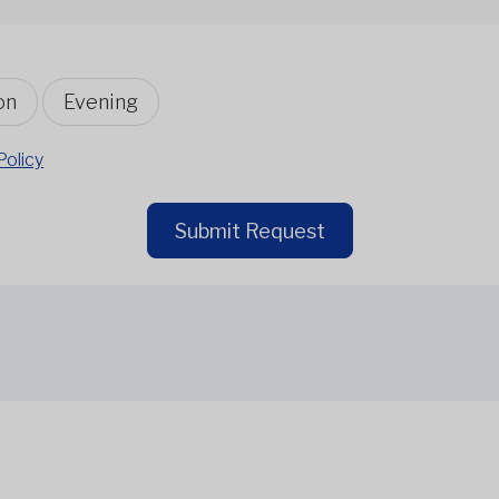
on
Evening
Policy
Submit Request