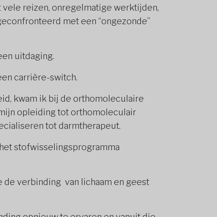
 vele reizen, onregelmatige werktijden,
ik geconfronteerd met een “ongezonde”
en uitdaging.
een carrière-switch.
id, kwam ik bij de orthomoleculaire
ijn opleiding tot orthomoleculair
pecialiseren tot darmtherapeut.
n het stofwisselingsprogramma
die de verbinding van lichaam en geest
ding opnieuw te ervaren en vanuit die