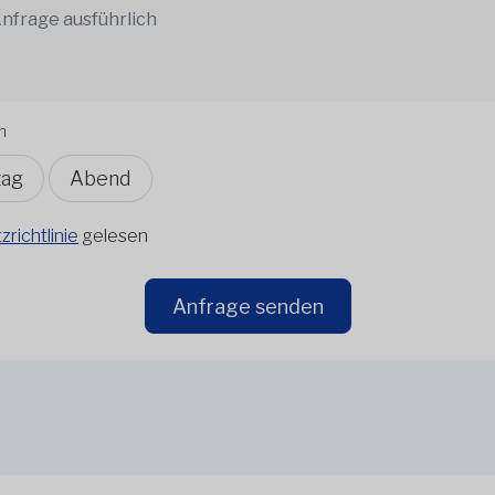
n
tag
Abend
richtlinie
gelesen
Anfrage senden