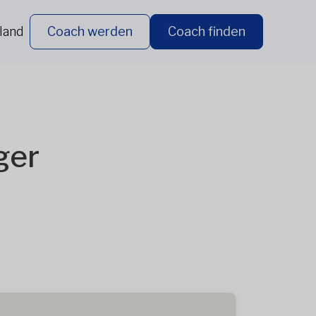
land
Coach werden
Coach finden
ger