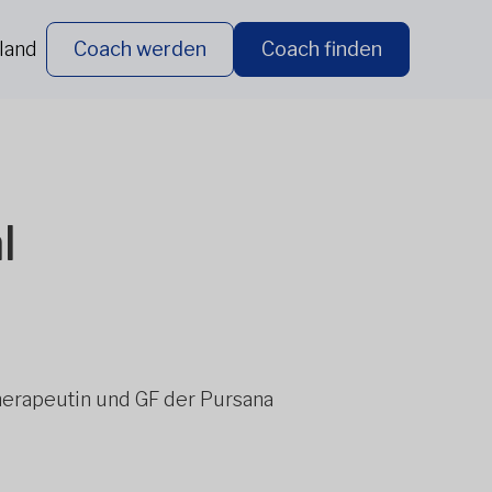
land
Coach werden
Coach finden
l
therapeutin und GF der Pursana