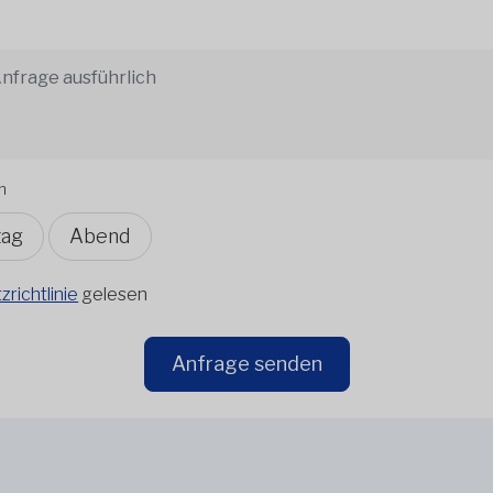
n
tag
Abend
richtlinie
gelesen
Anfrage senden