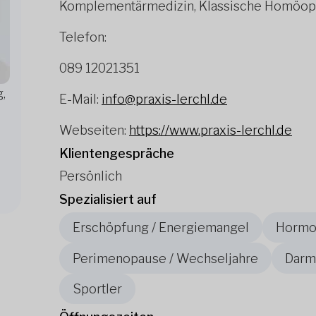
Komplementärmedizin, Klassische Homöopa
Telefon:
089 12021351
,
E-Mail:
info@praxis-lerchl.de
Webseiten:
https://www.praxis-lerchl.de
Klientengespräche
Persönlich
Spezialisiert auf
Erschöpfung / Energiemangel
Hormon
Perimenopause / Wechseljahre
Darm
Sportler