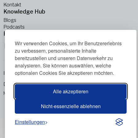
Kontakt
Knowledge Hub
Blogs
Podcasts
Folge uns
Wir verwenden Cookies, um Ihr Benutzererlebnis
zu verbessern, personalisierte Inhalte
bereitzustellen und unseren Datenverkehr zu
analysieren. Sie können auswählen, welche
optionalen Cookies Sie akzeptieren möchten.
Impressum
Datenschutzrichtlinie
Alle akzeptieren
Metabolic Balance Global AG © 2026. Alle Rechte vorbehalten.
Nicht-essenzielle ablehnen
Einstellungen