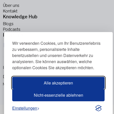
Über uns
Kontakt
Knowledge Hub
Blogs
Podcasts
Folge uns
Wir verwenden Cookies, um Ihr Benutzererlebnis
zu verbessern, personalisierte Inhalte
bereitzustellen und unseren Datenverkehr zu
analysieren. Sie können auswählen, welche
optionalen Cookies Sie akzeptieren möchten.
Impressum
Datenschutzrichtlinie
Alle akzeptieren
Metabolic Balance Global AG © 2026. Alle Rechte vorbehalten.
Nicht-essenzielle ablehnen
Einstellungen