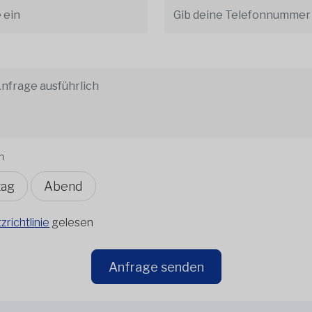
n
tag
Abend
richtlinie
gelesen
Anfrage senden