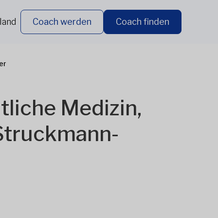
land
Coach werden
Coach finden
er
tliche Medizin,
Struckmann-