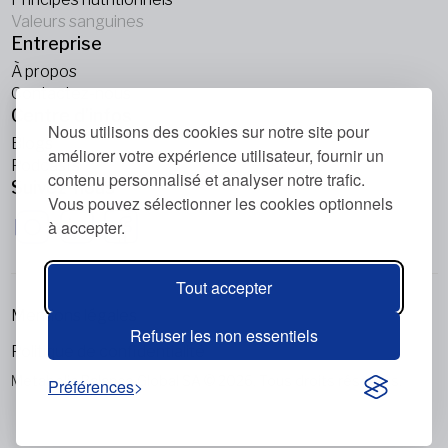
Valeurs sanguines
Entreprise
À propos
Contactez-nous
Centre d’infos
Nous utilisons des cookies sur notre site pour
Blogs
améliorer votre expérience utilisateur, fournir un
Podcasts
contenu personnalisé et analyser notre trafic.
Suivez-nous
Vous pouvez sélectionner les cookies optionnels
à accepter.
Tout accepter
Mentions légales
Refuser les non essentiels
Politique de confidentialité
Metabolic Balance Global SA © 2026. Tous droits réservés.
Préférences