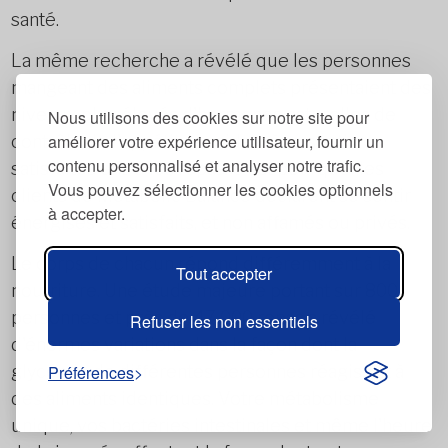
santé.
La même recherche a révélé que les personnes
mangeant des aliments complets présentaient des
niveaux plus élevés d'hormones naturelles de
Nous utilisons des cookies sur notre site pour
améliorer votre expérience utilisateur, fournir un
contrôle de l'appétit, les aidant à se sentir
contenu personnalisé et analyser notre trafic.
satisfaites entre les repas. C'est pourquoi les
Vous pouvez sélectionner les cookies optionnels
clients de Metabolic Balance déclarent se sentir
à accepter.
énergisés et satisfaits, et non affamés ou privés.
Le corps de chacun répond différemment à la
Tout accepter
nourriture. Une étude majeure portant sur 800
personnes et près de 47 000 repas a révélé
Refuser les non essentiels
d'énormes variations dans la façon dont la
glycémie de différentes personnes réagissait à
Préférences
des aliments identiques. Votre métabolisme
unique, vos bactéries intestinales et même l'heure