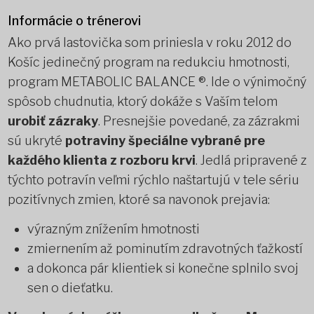
Informácie o trénerovi
Ako prvá lastovička som priniesla v roku 2012 do
Košíc jedinečný program na redukciu hmotnosti,
program METABOLIC BALANCE ®. Ide o výnimočný
spôsob chudnutia, ktorý dokáže s Vaším telom
urobiť zázraky
. Presnejšie povedané, za zázrakmi
sú ukryté
potraviny špeciálne vybrané pre
každého klienta z rozboru krvi
. Jedlá pripravené z
týchto potravín veľmi rýchlo naštartujú v tele sériu
pozitívnych zmien, ktoré sa navonok prejavia:
výrazným znížením hmotnosti
zmiernením až pominutím zdravotných ťažkostí
a dokonca pár klientiek si konečne splnilo svoj
sen o dieťatku.