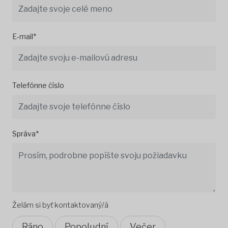
E-mail*
Telefónne číslo
Správa*
Želám si byť kontaktovaný/á
Ráno
Popoludní
Večer