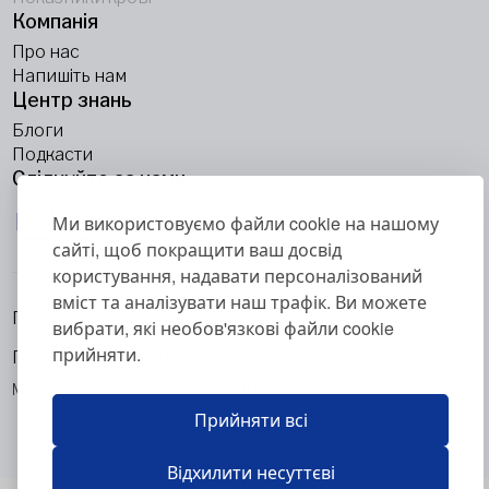
Компанія
Про нас
Напишіть нам
Центр знань
Блоги
Подкасти
Слідкуйте за нами
Ми використовуємо файли cookie на нашому
сайті, щоб покращити ваш досвід
користування, надавати персоналізований
вміст та аналізувати наш трафік. Ви можете
Правова інформація
вибрати, які необов'язкові файли cookie
прийняти.
Політика конфіденційності
Metabolic Balance Global AG © 2026. Усі права захищено.
Прийняти всі
Відхилити несуттєві