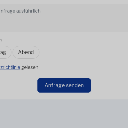
n
tag
Abend
richtlinie
gelesen
Anfrage senden