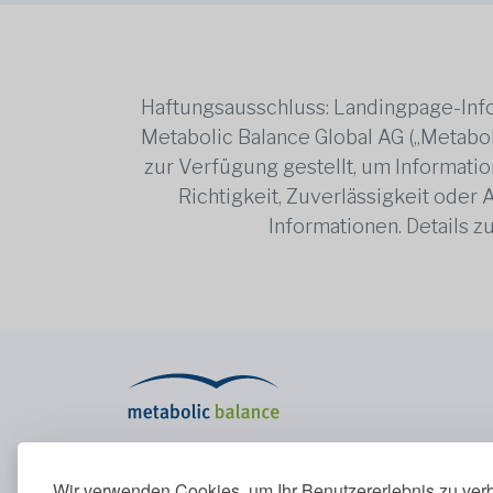
Haftungsausschluss: Landingpage-Info
Metabolic Balance Global AG („Metabol
zur Verfügung gestellt, um Information
Richtigkeit, Zuverlässigkeit oder
Informationen. Details 
Das Metabolic-Programm
Unte
Wir verwenden Cookies, um Ihr Benutzererlebnis zu ver