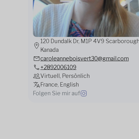
120 Dundalk Dr, M1P 4V9 Scarborough
Kanada
caroleanneboisvert30@gmail.com
+2892006109
Virtuell, Persönlich
France, English
Folgen Sie mir auf