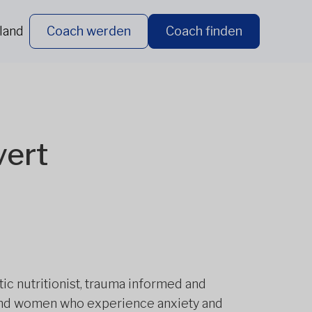
land
Coach werden
Coach finden
vert
tic nutritionist, trauma informed and
 and women who experience anxiety and