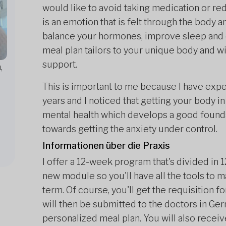
would like to avoid taking medication or red
is an emotion that is felt through the body 
balance your hormones, improve sleep and c
meal plan tailors to your unique body and wil
support.
,
This is important to me because I have exp
years and I noticed that getting your body in
mental health which develops a good found
towards getting the anxiety under control.
Informationen über die Praxis
I offer a 12-week program that's divided in
new module so you'll have all the tools to m
term. Of course, you'll get the requisition 
will then be submitted to the doctors in Ge
personalized meal plan. You will also receiv