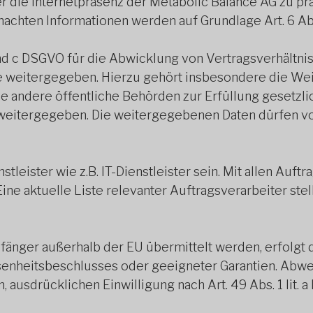
r die Internetpräsenz der Metabolic Balance AG zu prä
chten Informationen werden auf Grundlage Art. 6 Abs. 1
 b und c DSGVO für die Abwicklung von Vertragsverhältni
e weitergegeben. Hierzu gehört insbesondere die Wei
e andere öffentliche Behörden zur Erfüllung gesetzl
weitergegeben. Die weitergegebenen Daten dürfen von
leister wie z.B. IT-Dienstleister sein. Mit allen Auft
e aktuelle Liste relevanter Auftragsverarbeiter stel
er außerhalb der EU übermittelt werden, erfolgt dies
enheitsbeschlusses oder geeigneter Garantien. Abwei
n, ausdrücklichen Einwilligung nach Art. 49 Abs. 1 lit. 