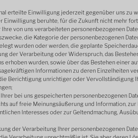
l erteilte Einwilligung jederzeit gegenüber uns zu wi
r Einwilligung beruhte, für die Zukunft nicht mehr for
 Ihre von uns verarbeiteten personenbezogenen Date
gszwecke, die Kategorie der personenbezogenen Daten
legt wurden oder werden, die geplante Speicherdaue
ung der Verarbeitung oder Widerspruch, das Bestehe
 uns erhoben wurden, sowie über das Bestehen einer 
ssagekräftigen Informationen zu deren Einzelheiten ve
ie Berichtigung unrichtiger oder Vervollständigung I
ngen;
hrer bei uns gespeicherten personenbezogenen Daten
ts auf freie Meinungsäußerung und Information, zur E
entlichen Interesses oder zur Geltendmachung, Ausüb
ung der Verarbeitung Ihrer personenbezogenen Daten 
, die Verarbeitung unrechtmäßig ist, Sie aber deren L