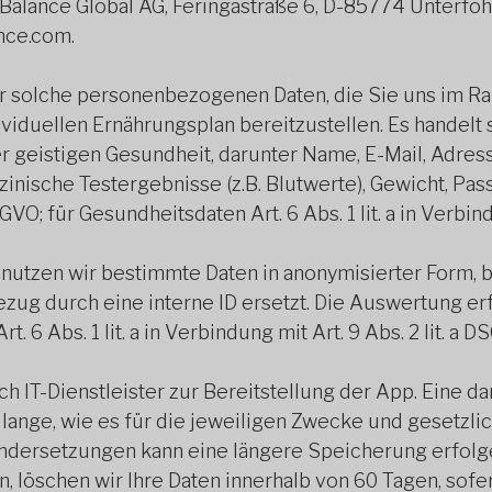
c Balance Global AG, Feringastraße 6, D-85774 Unterfö
nce.com.
ur solche personenbezogenen Daten, die Sie uns im 
viduellen Ernährungsplan bereitzustellen. Es handelt
er geistigen Gesundheit, darunter Name, E-Mail, Adre
nische Testergebnisse (z.B. Blutwerte), Gewicht, Pass
SGVO; für Gesundheitsdaten Art. 6 Abs. 1 lit. a in Verbin
utzen wir bestimmte Daten in anonymisierter Form, be
ezug durch eine interne ID ersetzt. Die Auswertung erf
 6 Abs. 1 lit. a in Verbindung mit Art. 9 Abs. 2 lit. a 
ich IT-Dienstleister zur Bereitstellung der App. Ein
 lange, wie es für die jeweiligen Zwecke und gesetzlich
dersetzungen kann eine längere Speicherung erfolge
, löschen wir Ihre Daten innerhalb von 60 Tagen, sofe