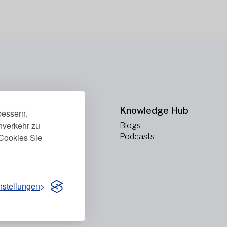
rnehmen
Knowledge Hub
bessern,
enverkehr zu
ns
Blogs
Cookies Sie
kt
Podcasts
nstellungen
vorbehalten.