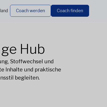
land
Coach werden
Coach finden
dge Hub
ung, Stoffwechsel und
e Inhalte und praktische
sstil begleiten.