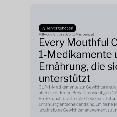
Hervorgehoben
Mittwoch, 8. Juli 2026
, 11 Min. Lesezeit
Every Mouthful 
1-Medikamente u
Ernährung, die si
unterstützt
GLP-1-Medikamente zur Gewichtsregulati
aber nicht deinen Bedarf an wichtigen N
Protein, nährstoffreiche Lebensmittel un
Ernährung entscheidend sind, um deine Mu
langfristiges Gewichtsmanagement zu un